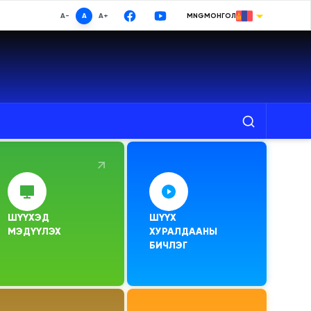
A-
A
A+
MNG
МОНГОЛ
МОНГОЛ
ENGLISH
РУССКИЙ
中文
日本語
Хайх
한국어
DEUTSCHE
ШҮҮХЭД

ШҮҮХ 
ESPAÑOL
МЭДҮҮЛЭХ
ХУРАЛДААНЫ 
БИЧЛЭГ
TURKISH
FRANÇAIS
Google Translate