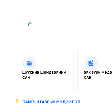
МОНГОЛ УЛСЫН ҮНДСЭН ХУУЛИАС
МОНГОЛ УЛСАД ШҮҮХ ЭРХ МЭДЛ
ГАГЦХҮҮ ШҮҮХ ХЭРЭГЖҮҮЛНЭ
Түргэн холбоосууд
ШҮҮХИЙН ШИЙДВЭРИЙН
ЭРХ ЗҮЙН МЭД
САН
САН
ТАМГЫН ГАЗРЫН МЭДЭЭЛЭЛ