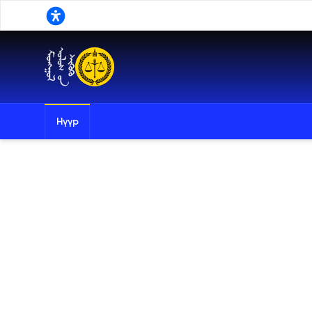
Үндсэн агуулга руу шилжих
Нүүр
Хайлт