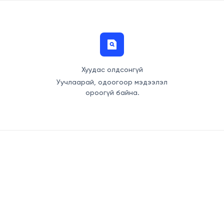
Хуудас олдсонгүй
Уучлаарай, одоогоор мэдээлэл
ороогүй байна.