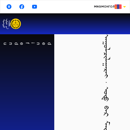
MNG
МОНГОЛ
МОНГОЛ
ENGLISH
ᠠᠭᠤᠯᠠᠴᠢᠯᠠᠭᠠᠷᠠᠢ᠂ ᠣᠳᠤ ᠪᠠᠷ ᠮᠡᠳᠡᢉᠡᠯᠡᠯ ᠣᠷᠤᠭ᠎ᠠ ᠦᢉᠡᠢ ᠪᠠᠶᠢᠨ᠎ᠠ
РУССКИЙ
undefined
中文
日本語
한국어
DEUTSCHE
ESPAÑOL
TURKISH
FRANÇAIS
Google Translate