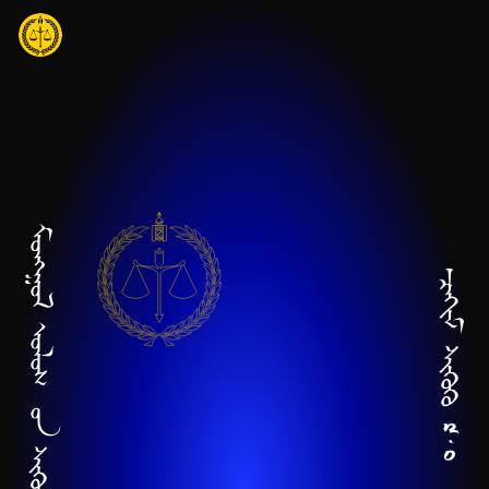
Үндсэн агуулга руу шилжих
Нүүр хуудас