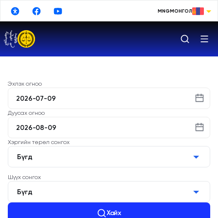
Үндсэн агуулга руу шилжих
MNG
МОНГОЛ
МОНГОЛ
ENGLISH
РУССКИЙ
中文
Эхлэх огноо
日本語
Дуусах огноо
한국어
DEUTSCHE
Хэргийн төрөл сонгох
ESPAÑOL
Бүгд
TURKISH
Шүүх сонгох
Бүгд
FRANÇAIS
Хайх
Google Translate