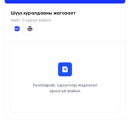
Шүүх хуралдааны жагсаалт
Нийт:
0
хурал байна
Уучлаарай, одоогоор мэдээлэл
ороогүй байна.