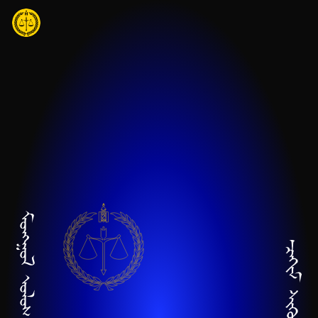
Үндсэн агуулга руу шилжих
Нүүр хуудас